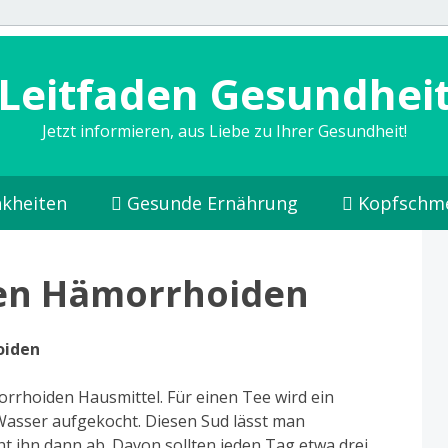
Leitfaden Gesundhei
Jetzt informieren, aus Liebe zu Ihrer Gesundheit!
kheiten
Gesunde Ernährung
Kopfschm
en Hämorrhoiden
oiden
rrhoiden Hausmittel. Für einen Tee wird ein
Wasser aufgekocht. Diesen Sud lässt man
t ihn dann ab. Davon sollten jeden Tag etwa drei