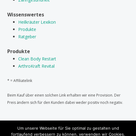
Wissenswertes
Heilkräuter Lexikon
Produkte
Ratgeber
Produkte
Clean Body Restart
ArthroKraft Revital
* = Affiliatelink
Beim Kauf über einen solchen Link erhalten wir eine Provision. Der
Preis ändern sich für den Kunden dabei weder positiv noch negativ.
Um unsere Webseite für Sie optimal zu gestalten und
HINWEIS: Dies sind allgemeine Informationen und
fortlaufend verbessern zu können, verwenden wir Cookies.