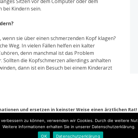
langes Sitzen vor dem Computer oder dem
bei Kindern sein.
ndern?
en, wenn sie über einen schmerzenden Kopf klagen?
sche Weg. In vielen Fällen helfen ein kalter
 Zuhören, denn manchmal ist das Problem
r. Sollten die Kopfschmerzen allerdings anhalten
winden, dann ist ein Besuch bei einem Kinderarzt
mationen und ersetzen in keinster Weise einen ärztlichen Rat
vorbehalten.
nd verbessern zu können, verwenden wir Cookies. Durch die weitere N
wered by WordPress
|
Theme: Kubrick 2014. |
Impressum
,
Datenschu
Weitere Informationen erhalten Sie in unserer Datenschutzerklärung.
OK
Datenschutzerklärung