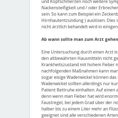
und Kopfschmerzen noch weitere Sym
Nackensteifigkeit und / oder Erbreche
sein. So kann zum Beispiel ein Zeckenb
Hirnhautentzündung ) auslösen. Dies is
nicht ärztlich behandelt wird in einig
Ab wann sollte man zum Arzt gehe
Eine Untersuchung durch einen Arzt i
den altbewährten Hausmitteln nicht ge
Krankheitszustand mit hohem Fieber ni
nachfolgenden Maßnahmen kann man a
sogar eisige Wadenwickel können das F
Wadenwickel sollten allerdings nur kur
Patient Bettruhe einhalten. Auf einen 
denn wenn man Fieber hat wird enorm v
Faustregel, bei jedem Grad über der n
halber bis zu einem Liter mehr an Fl
geeignet sind alle verschiedenen Arten