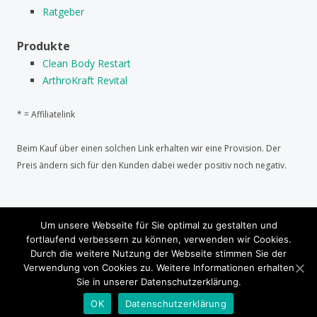
Ratgeber
Produkte
Clean Body Restart
ArthroKraft Revital
* = Affiliatelink
Beim Kauf über einen solchen Link erhalten wir eine Provision. Der
Preis ändern sich für den Kunden dabei weder positiv noch negativ.
Um unsere Webseite für Sie optimal zu gestalten und
HINWEIS: Dies sind allgemeine Informationen und
fortlaufend verbessern zu können, verwenden wir Cookies.
ersetzen in keinster Weise einen ärztlichen Rat! Alle
Durch die weitere Nutzung der Webseite stimmen Sie der
Verwendung von Cookies zu. Weitere Informationen erhalten
Angaben ohne Gewähr. Irrtümer vorbehalten.
Sie in unserer Datenschutzerklärung.
Proudly powered by WordPress
|
Theme: Kubrick 2014. |
OK
Datenschutzerklärung
Impressum
,
Datenschutzerklärung